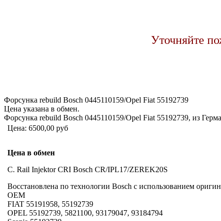
Уточняйте по
Форсунка rebuild Bosch 0445110159/Opel Fiat 55192739
Цена указана в обмен.
Форсунка rebuild Bosch 0445110159/Opel Fiat 55192739, из Герм
Цена:
6500,00 руб
Цена в обмен
C. Rail Injektor CRI Bosch CR/IPL17/ZEREK20S
Восстановлена по технологии Bosch с использованием оригина
OEM
FIAT 55191958, 55192739
OPEL 55192739, 5821100, 93179047, 93184794