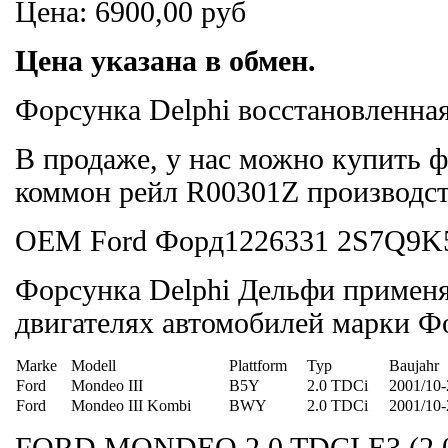
Цена:
6900,00 руб
Цена указана в обмен.
Форсунка Delphi восстановленн
В продаже, у нас можно купить 
коммон рейл R00301Z производст
ОЕМ Ford Форд1226331 2S7Q9K
Форсунка Delphi Дельфи применяе
двигателях автомобилей марки Фо
Marke
Modell
Plattform
Typ
Baujahr
Ford
Mondeo III
B5Y
2.0 TDCi
2001/10-
Ford
Mondeo III Kombi
BWY
2.0 TDCi
2001/10-