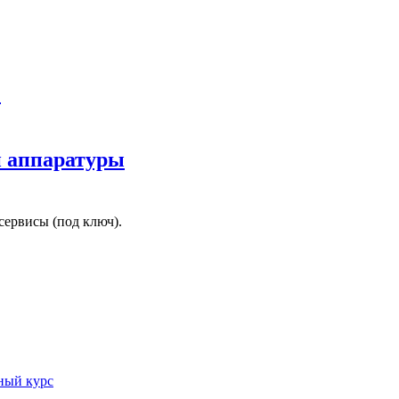
.
й аппаратуры
ервисы (под ключ).
ный курс